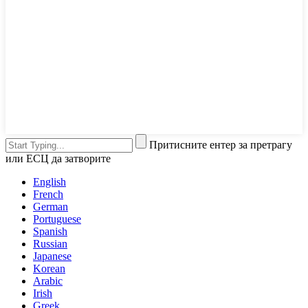
Притисните ентер за претрагу
или ЕСЦ да затворите
English
French
German
Portuguese
Spanish
Russian
Japanese
Korean
Arabic
Irish
Greek