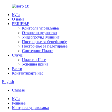
Кућа
О нама
РЕШЕЊЕ
Контрола управљања
Отворено рударство
Ундергроунд Мининг
Постројење за бенефиције
Постројење за пелетирање
Синтеринг Плант
Случај
Цлассиц Цасе
Успешна прича
Вести
Контактирајте нас
English
Chinese
Кућа
Решење
Контрола управљања