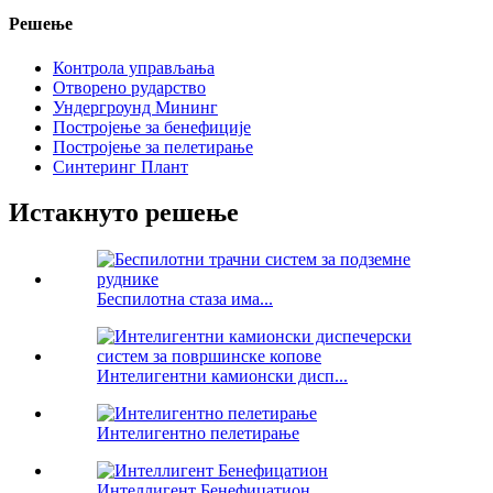
Решење
Контрола управљања
Отворено рударство
Ундергроунд Мининг
Постројење за бенефиције
Постројење за пелетирање
Синтеринг Плант
Истакнуто решење
Беспилотна стаза има...
Интелигентни камионски дисп...
Интелигентно пелетирање
Интеллигент Бенефицатион