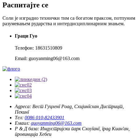
Распитајте се
Соли је изградио технички тим са богатом праксом, потпуним
разумевањем рударства и интердисциплинарним знањем.
Граци Гуо
Телефон: 18631510809
Email: guoyanming06@163.com
Адреса:
Вест Гуцхенг Роад, Схијингсхан Дистрицт,
Пекинг
Тел:
0086 010-82433901
Емаил:
guoyanming06@163.com
Р & Д база:
Индустријски парк Схоуганг, град Киан'ан,
провинција Хебеи