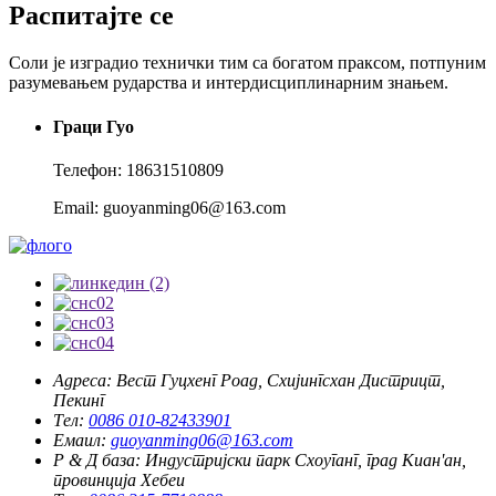
Распитајте се
Соли је изградио технички тим са богатом праксом, потпуним
разумевањем рударства и интердисциплинарним знањем.
Граци Гуо
Телефон: 18631510809
Email: guoyanming06@163.com
Адреса:
Вест Гуцхенг Роад, Схијингсхан Дистрицт,
Пекинг
Тел:
0086 010-82433901
Емаил:
guoyanming06@163.com
Р & Д база:
Индустријски парк Схоуганг, град Киан'ан,
провинција Хебеи