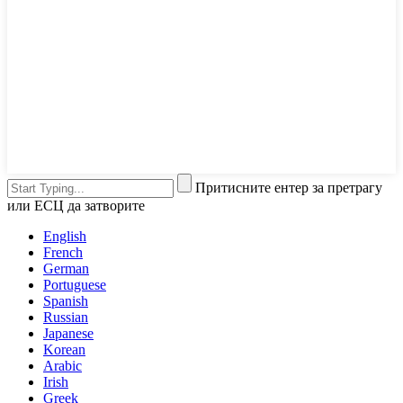
Притисните ентер за претрагу
или ЕСЦ да затворите
English
French
German
Portuguese
Spanish
Russian
Japanese
Korean
Arabic
Irish
Greek