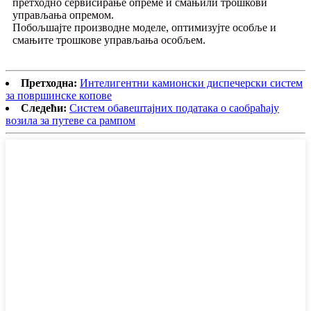
претходно сервисирање опреме и смањили трошкови
управљања опремом.
Побољшајте производне моделе, оптимизујте особље и
смањите трошкове управљања особљем.
Претходна:
Интелигентни камионски диспечерски систем
за површинске копове
Следећи:
Систем обавештајних података о саобраћају
возила за путеве са рампом