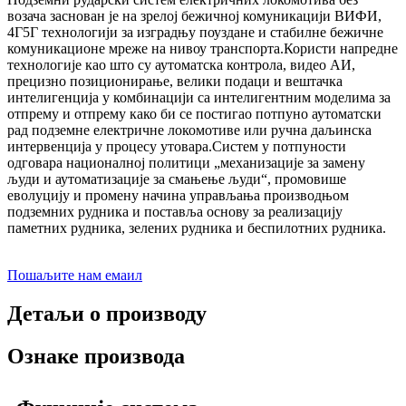
возача заснован је на зрелој бежичној комуникацији ВИФИ,
4Г5Г технологији за изградњу поуздане и стабилне бежичне
комуникационе мреже на нивоу транспорта.Користи напредне
технологије као што су аутоматска контрола, видео АИ,
прецизно позиционирање, велики подаци и вештачка
интелигенција у комбинацији са интелигентним моделима за
отпрему и отпрему како би се постигао потпуно аутоматски
рад подземне електричне локомотиве или ручна даљинска
интервенција у процесу утовара.Систем у потпуности
одговара националној политици „механизације за замену
људи и аутоматизације за смањење људи“, промовише
еволуцију и промену начина управљања производњом
подземних рудника и поставља основу за реализацију
паметних рудника, зелених рудника и беспилотних рудника.
Пошаљите нам емаил
Детаљи о производу
Ознаке производа