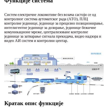
Функције система
Систем електричне локомотиве без возача састоји се од
контролног система аутоматског рада (АТО), ПЛЦ
контролне јединице, јединице за прецизно позиционирање,
интелигентне јединице за дозирање, јединице бежичне
комуникационе мреже, централизоване контролне
јединице за затварање сигнала прекидача, видео надзора и
видео АИ систем и контролни центар.
Кратак опис функције