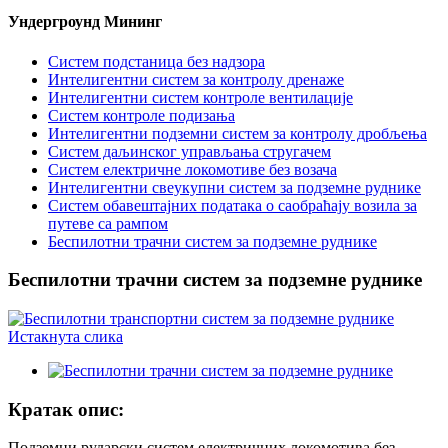
Ундергроунд Мининг
Систем подстаница без надзора
Интелигентни систем за контролу дренаже
Интелигентни систем контроле вентилације
Систем контроле подизања
Интелигентни подземни систем за контролу дробљења
Систем даљинског управљања стругачем
Систем електричне локомотиве без возача
Интелигентни свеукупни систем за подземне руднике
Систем обавештајних података о саобраћају возила за
путеве са рампом
Беспилотни трачни систем за подземне руднике
Беспилотни трачни систем за подземне руднике
Кратак опис:
Подземни рударски систем електричних локомотива без