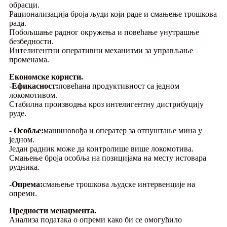
обрасци.
Рационализација броја људи који раде и смањење трошкова
рада.
Побољшање радног окружења и повећање унутрашње
безбедности.
Интелигентни оперативни механизми за управљање
променама.
Економске користи.
-Ефикасност:
повећана продуктивност са једном
локомотивом.
Стабилна производња кроз интелигентну дистрибуцију
руде.
- Особље:
машиновођа и оператер за отпуштање мина у
једном.
Један радник може да контролише више локомотива.
Смањење броја особља на позицијама на месту истовара
рудника.
-Опрема:
смањење трошкова људске интервенције на
опреми.
Предности менаџмента.
Анализа података о опреми како би се омогућило