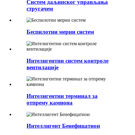
Систем даљинског управљања
стругачем
Беспилотни мерни систем
Интелигентни систем контроле
вентилације
Интелигентни терминал за
отпрему камиона
Интеллигент Бенефицатион