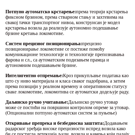
Потпуно аутоматско крстарење:
према теорији крстарења
фиксном брзином, према стварном стању и захтевима на
свакој тачки транспортног нивоа, конструисан је модел
крстарења возила да реализује аутономно подешавање
брзине кретања локомотиве.
Систем прецизног позиционирања:
прецизно
позиционирање локомотиве се постиже помоћу
комуникационе технологије и технологије препознавања
фарова и сл., са аутоматским подизањем прамца и
аутономним подешавањем брзине.
Интелигентно отпремање:
Кроз прикупљање података као
што су ниво материјала и класа сваког падобрана, а затим
према позицији у реалном времену и оперативном статусу
сваке локомотиве, локомотива се аутоматски додељује раду.
Даљинско ручно учитавање:
Даљинско ручно утовар
може се постићи на површини контролом опреме за утовар.
(Опционални потпуно аутоматски систем за пуњење)
Откривање препрека и безбедносна заштита:
Додавањем
радарског уређаја високе прецизности испред возила како
би се постигла детекција људи, возила и камења који падају