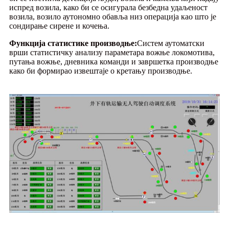
испред возила, како би се осигурала безбедна удаљеност
возила, возило аутономно обавља низ операција као што је
сондирање сирене и кочења.
Функција статистике производње:
Систем аутоматски
врши статистичку анализу параметара вожње локомотива,
путања вожње, дневника команди и завршетка производње
како би формирао извештаје о кретању производње.