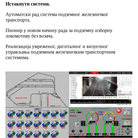
Истакнути системи.
Аутоматски рад система подземног железничког
транспорта.
Пионир у новом начину рада за подземну изборну
локомотиву без возача.
Реализација умреженог, дигиталног и визуелног
управљања подземним железничким транспортним
системима.