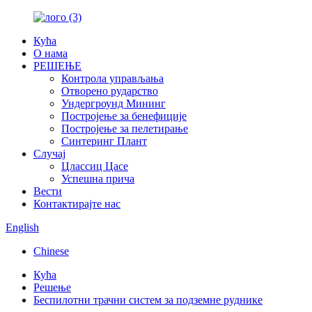
Кућа
О нама
РЕШЕЊЕ
Контрола управљања
Отворено рударство
Ундергроунд Мининг
Постројење за бенефиције
Постројење за пелетирање
Синтеринг Плант
Случај
Цлассиц Цасе
Успешна прича
Вести
Контактирајте нас
English
Chinese
Кућа
Решење
Беспилотни трачни систем за подземне руднике